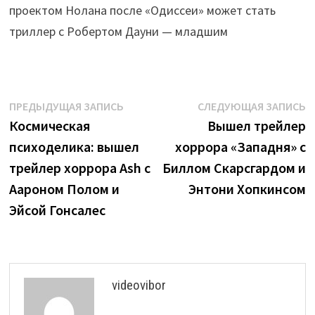
проектом Нолана после «Одиссеи» может стать
триллер с Робертом Дауни — младшим
Навигация
Предыдущая
С
ПРЕДЫДУЩАЯ ЗАПИСЬ
СЛЕДУЮЩАЯ ЗАПИСЬ
запись:
з
Космическая
Вышел трейлер
по
психоделика: вышел
хоррора «Западня» с
записям
трейлер хоррора Ash с
Биллом Скарсгардом и
Аароном Полом и
Энтони Хопкинсом
Эйсой Гонсалес
videovibor