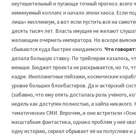
неутешительный и пугающе точный прогноз: всего
неминуемый коллапс и начало эпохи хаоса. Если по
лишь» миллениум, а вот если пустить всё на самот
десять тысяч лет. Власть имущие не желают слуша
желающим очернить императора. Но вскоре выясняе
сбываются куда быстрее ожидаемого.
Что говорят
делала большую ставку. По трейлерам казалось, ч
меньше. Бюджет проекта не раскрывается, но то, ч
кадре. Инопланетные пейзажи, космические корабл
уровне больших блокбастеров. Да и актёрский сос
(забавно, что ему опять досталась роль учёного, к
недель как доступен полностью, а хайпа никакого.
тематических СМИ. Впрочем, и они встретили «Осно
масштабная фантастика, однако проблем у неё хват
одну историю, сериал обрывает её на полуслове и 