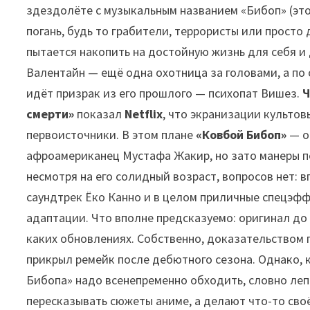
здездолёте с музыкальным названием «Бибоп» (это,
погань, будь то грабители, террористы или просто
пытается накопить на достойную жизнь для себя и 
Валентайн — ещё одна охотница за головами, а по
идёт призрак из его прошлого — психопат Вишез.
Ч
смерти»
показал
Netflix
, что экранизации культо
первоисточники. В этом плане
«Ковбой Бибоп»
— о
афроамериканец Мустафа Жакир, но зато манеры пе
несмотря на его солидный возраст, вопросов нет: 
саундтрек Ёко Канно и в целом приличные спецэфф
адаптации. Что вполне предсказуемо: оригинал до 
каких обновлениях. Собственно, доказательством 
прикрыл ремейк после дебютного сезона. Однако, к
Бибопа» надо всенепременно обходить, словно леп
пересказывать сюжеты аниме, а делают что-то сво