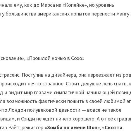
нала ему, как до Марса на «Копейке», но уровень
м у большинства американских попыток перенести мангу 
страсенс. Поступив на дизайнера, она переезжает из ро
происходит нечто странное. Стоит девушке лечь спать, 
зад и видит мир глазами симпатичной начинающей певиц
чила возможность фактически пожить в своей любимой эп
 что Лондон полувековой давности — вовсе не такое
вицам, и Сэнди не ждёт ничего хорошего. А от её страд
гар Райт, режиссёр
«Зомби по имени Шон»
,
«Скотта