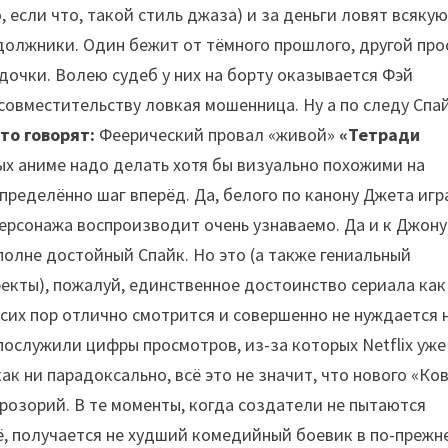
 если что, такой стиль джаза) и за деньги ловят всяку
 должники. Один бежит от тёмного прошлого, другой про
дочки. Волею судеб у них на борту оказывается Фэй
 совместительству ловкая мошенница. Ну а по следу Спа
то говорят:
Феерический провал «живой»
«Тетради
вых аниме надо делать хотя бы визуально похожими на
пределённо шаг вперёд. Да, белого по канону Джета игр
рсонажа воспроизводит очень узнаваемо. Да и к Джону
вполне достойный Спайк. Но это (а также гениальный
екты), пожалуй, единственное достоинство сериала как
сих пор отлично смотрится и совершенно не нуждается 
послужили цифры просмотров, из-за которых Netflix уже
ак ни парадоксально, всё это не значит, что нового «Ко
розорий. В те моменты, когда создатели не пытаются
ё, получается не худший комедийный боевик в по-прежн