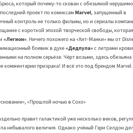
Брюса, который почему-то скован с обезьяной нерушим
последний проект по комиксам
Marvel
, запущенный в
ичный контроль не только фильмы, но и сериалы компан
ощание с короткой эпохой творческой свободы, котора
и
«Легион»
. Ничего похожего на «Хит-Манки» мы от Disn
нимационный боевик в духе
«Дедпула»
с литрами крови
ными на полном серьёзе. Чёрт возьми, здесь обезьяна 
е комментарии призрака! И всё это под брендом Marvel.
здельно правит галактикой уже несколько веков, регул
игла небывалого величия. Однако учёный Гэри Селдон де