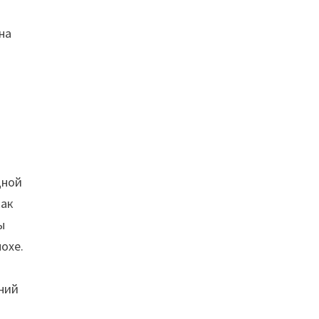
на
дной
как
ы
охе.
аний