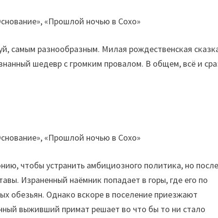
уй, самым разнообразным. Милая рождественская сказка
знанный шедевр с громким провалом. В общем, всё и ср
нию, чтобы устранить амбициозного политика, но посл
авы. Израненный наёмник попадает в горы, где его по
ых обезьян. Однако вскоре в поселение приезжают
нный выживший примат решает во что бы то ни стало