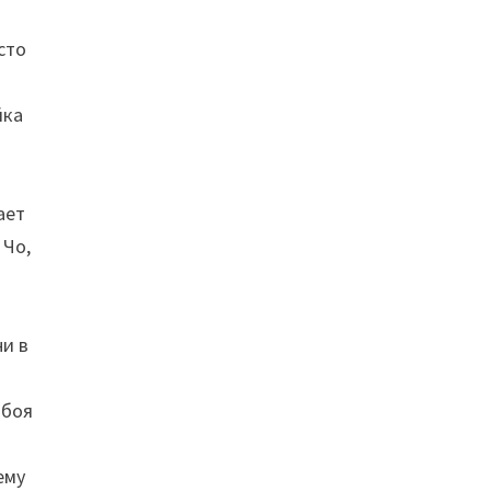
ю
сто
йка
ает
 Чо,
ни в
вбоя
ему