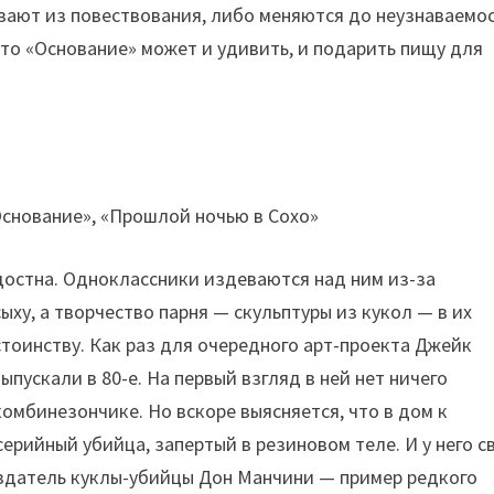
зают из повествования, либо меняются до неузнаваемос
, то «Основание» может и удивить, и подарить пищу для
остна. Одноклассники издеваются над ним из-за
ыху, а творчество парня — скульптуры из кукол — в их
стоинству. Как раз для очередного арт-проекта Джейк
ыпускали в 80-е. На первый взгляд в ней нет ничего
омбинезончике. Но вскоре выясняется, что в дом к
серийный убийца, запертый в резиновом теле. И у него с
здатель куклы-убийцы Дон Манчини — пример редкого