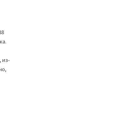
88
ка.
 из-
но,