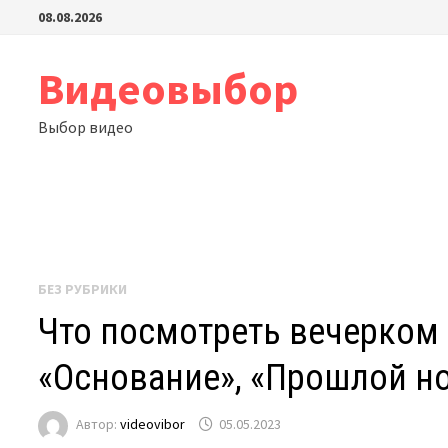
Перейти
08.08.2026
к
содержимому
Видеовыбор
Выбор видео
БЕЗ РУБРИКИ
Что посмотреть вечерком 
«Основание», «Прошлой н
Автор:
videovibor
05.05.2023