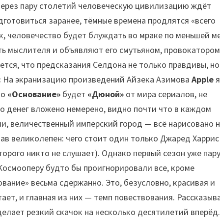
 через пару столетий человеческую цивилизацию ждёт
дготовиться заранее, тёмные времена продлятся «всего
ёк, человечество будет блуждать во мраке по меньшей м
ть мыслителя и объявляют его смутьяном, провокатором
тся, что предсказания Селдона не только правдивы, но
:
На экранизацию произведений Айзека Азимова
Apple
я
то
«Основание»
будет
«Дюной»
от мира сериалов, не
то денег вложено немерено, видно почти что в каждом
и, величественный имперский город — всё нарисовано 
тав великолепен: чего стоит один только Джаред Харрис
оторого никто не слушает). Однако первый сезон уже пар
 Космооперу будто бы проигнорировали все, кроме
вание» весьма сдержанно. Это, безусловно, красивая и
ает, и главная из них — темп повествования. Рассказыв
делает резкий скачок на несколько десятилетий вперёд.