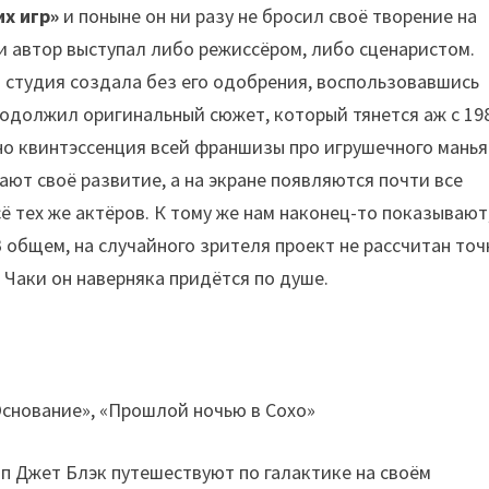
х игр»
и поныне он ни разу не бросил своё творение на
и автор выступал либо режиссёром, либо сценаристом.
 студия создала без его одобрения, воспользовавшись
одолжил оригинальный сюжет, который тянется аж с 19
но квинтэссенция всей франшизы про игрушечного манья
ют своё развитие, а на экране появляются почти все
ё тех же актёров. К тому же нам наконец-то показывают,
 общем, на случайного зрителя проект не рассчитан точ
Чаки он наверняка придётся по душе.
п Джет Блэк путешествуют по галактике на своём