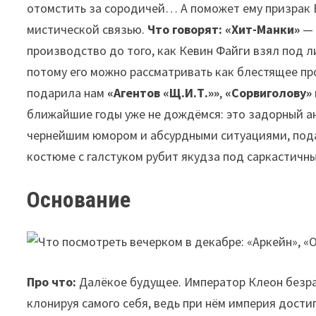
отомстить за сородичей… А поможет ему призрак 
мистической связью.
Что говорят:
«Хит-Манки»
— 
производство до того, как Кевин Файги взял под л
потому его можно рассматривать как блестящее пр
подарила нам
«Агентов «Щ.И.Т.»»
,
«Сорвиголову»
ближайшие годы уже не дождёмся: это задорный а
чернейшим юмором и абсурдными ситуациями, подан
костюме с галстуком рубит якудза под саркастичны
Основание
Про что:
Далёкое будущее. Император Клеон безра
клонируя самого себя, ведь при нём империя дост