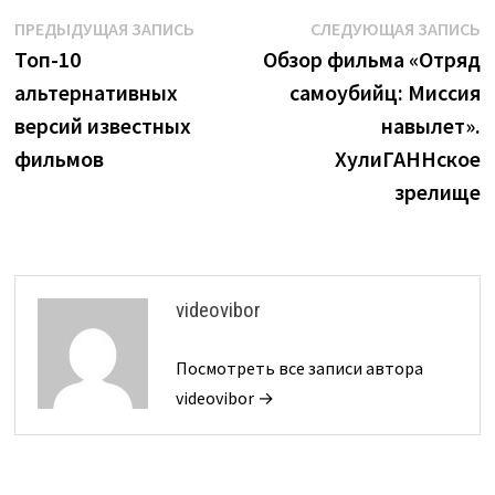
Навигация
Предыдущая
С
ПРЕДЫДУЩАЯ ЗАПИСЬ
СЛЕДУЮЩАЯ ЗАПИСЬ
запись:
з
Топ-10
Обзор фильма «Отряд
по
альтернативных
самоубийц: Миссия
записям
версий известных
навылет».
фильмов
ХулиГАННское
зрелище
videovibor
Посмотреть все записи автора
videovibor →