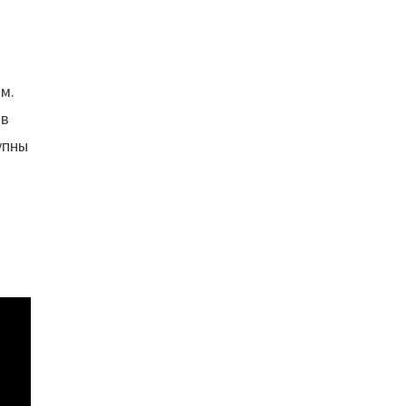
м.
 в
упны