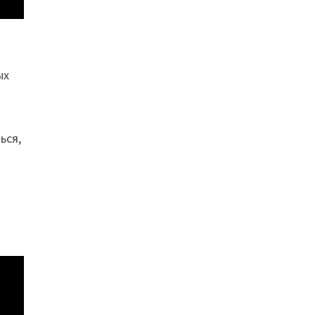
ых
ься,