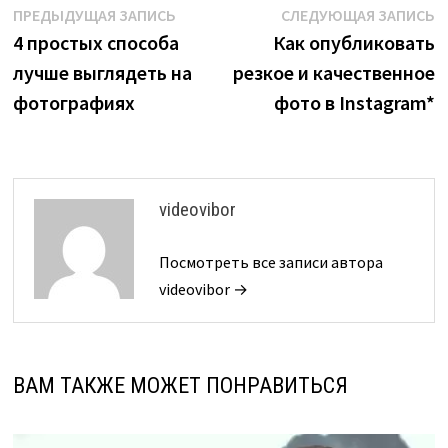
Навигация
Предыдущая
С
ПРЕДЫДУЩАЯ ЗАПИСЬ
СЛЕДУЮЩАЯ ЗАПИСЬ
запись:
з
4 простых способа
Как опубликовать
по
лучше выглядеть на
резкое и качественное
записям
фотографиях
фото в Instagram*
videovibor
Посмотреть все записи автора
videovibor →
ВАМ ТАКЖЕ МОЖЕТ ПОНРАВИТЬСЯ