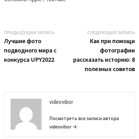
Навигация
Предыдущая
С
ПРЕДЫДУЩАЯ ЗАПИСЬ
СЛЕДУЮЩАЯ ЗАПИСЬ
запись:
з
Лучшие фото
Как при помощи
по
подводного мира с
фотографии
записям
конкурса UPY2022
рассказать историю: 8
полезных советов
videovibor
Посмотреть все записи автора
videovibor →