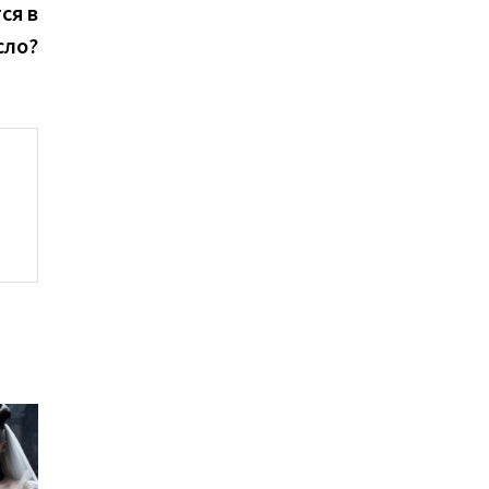
запись:
ся в
сло?