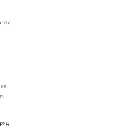
о эти
вне
и.
аряд