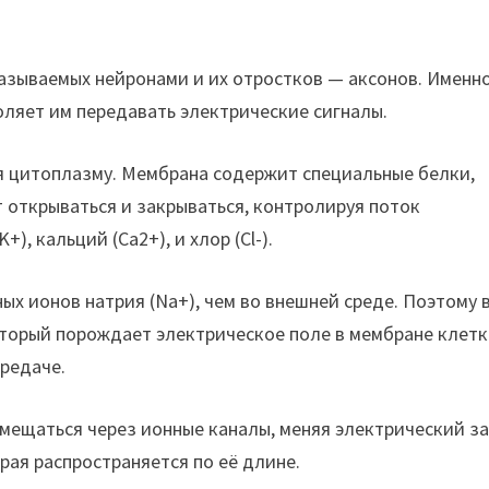
называемых нейронами и их отростков — аксонов. Именн
оляет им передавать электрические сигналы.
я цитоплазму. Мембрана содержит специальные белки,
 открываться и закрываться, контролируя поток
), кальций (Ca2+), и хлор (Cl-).
х ионов натрия (Na+), чем во внешней среде. Поэтому 
торый порождает электрическое поле в мембране клетк
ередаче.
емещаться через ионные каналы, меняя электрический з
рая распространяется по её длине.