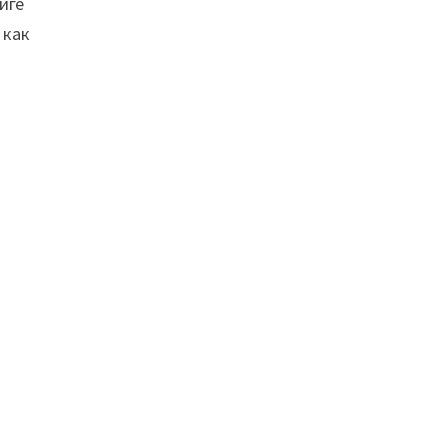
иге
 как