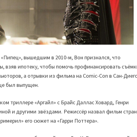
«Пипец», вышедшим в 2010-м, Вон признался, что
ы, взяв ипотеку, чтобы помочь профинансировать съёмк
ьюторов, а отрывки из фильма на Comic-Con в Сан-Диег
ще был выпущен.
ом триллере «Аргайл» с Брайс Даллас Ховард, Генри
иной и другими звёздами. Режиссёр назвал фильм стран
римерил» его сюжет на «Гарри Поттера».