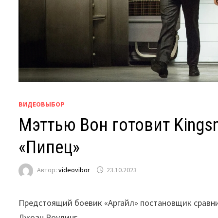
ВИДЕОВЫБОР
Мэттью Вон готовит Kings
«Пипец»
Автор:
videovibor
23.10.2023
Предстоящий боевик «Аргайл» постановщик сравни
Джоан Роулинг.