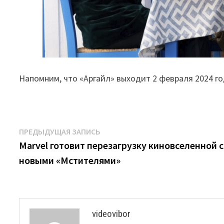
Напомним, что «Аргайл» выходит 2 февраля 2024 г
Навигация
Предыдущая
ПРЕДЫДУЩАЯ ЗАПИСЬ
запись:
Marvel готовит перезагрузку киновселенной с
по
новыми «Мстителями»
записям
videovibor