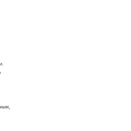
и.
о
ным,