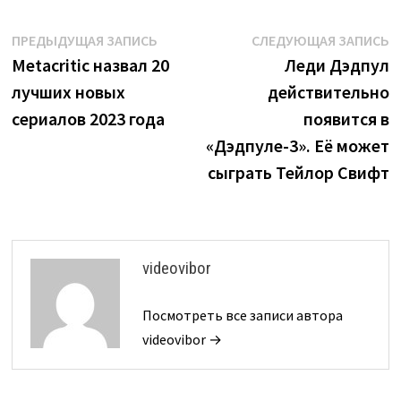
Навигация
Предыдущая
С
ПРЕДЫДУЩАЯ ЗАПИСЬ
СЛЕДУЮЩАЯ ЗАПИСЬ
запись:
з
Metacritic назвал 20
Леди Дэдпул
по
лучших новых
действительно
записям
сериалов 2023 года
появится в
«Дэдпуле-3». Её может
сыграть Тейлор Свифт
videovibor
Посмотреть все записи автора
videovibor →