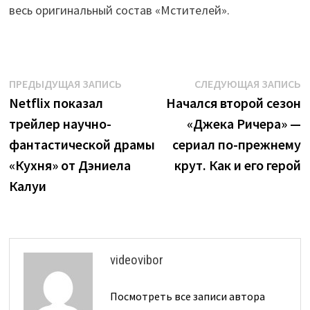
весь оригинальный состав «Мстителей».
Навигация
Предыдущая
С
ПРЕДЫДУЩАЯ ЗАПИСЬ
СЛЕДУЮЩАЯ ЗАПИСЬ
запись:
з
Netflix показал
Начался второй сезон
по
трейлер научно-
«Джека Ричера» —
записям
фантастической драмы
сериал по-прежнему
«Кухня» от Дэниела
крут. Как и его герой
Калуи
videovibor
Посмотреть все записи автора