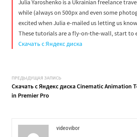
Julia Yaroshenko is a Ukrainian freelance trave
while (always on 500px and even some photog
excited when Julia e-mailed us letting us know
These tutorials are a fly-on-the-wall, start to
Скачать с Яндекс диска
Навигация
Предыдущая
ПРЕДЫДУЩАЯ ЗАПИСЬ
запись:
Скачать с Яндекс диска Cinematic Animation T
по
in Premier Pro
записям
videovibor