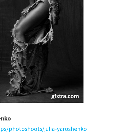
enko
ops/photoshoots/julia-yaroshenko