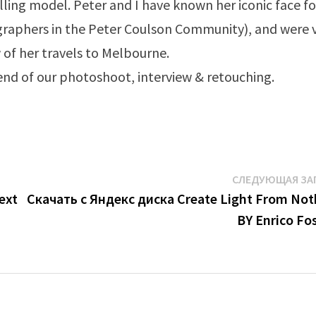
lling model. Peter and I have known her iconic face fo
raphers in the Peter Coulson Community), and were 
 of her travels to Melbourne.​
 end of our photoshoot, interview & retouching.​
СЛЕДУЮЩАЯ ЗА
ext
Скачать с Яндекс диска Create Light From Not
BY Enrico Fo