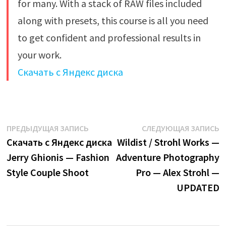
for many. With a stack of RAW files included
along with presets, this course is all you need
to get confident and professional results in
your work.​
Скачать с Яндекс диска
Навигация
Предыдущая
С
ПРЕДЫДУЩАЯ ЗАПИСЬ
СЛЕДУЮЩАЯ ЗАПИСЬ
запись:
з
Скачать с Яндекс диска
Wildist / Strohl Works —
по
Jerry Ghionis — Fashion
Adventure Photography
записям
Style Couple Shoot
Pro — Alex Strohl —
UPDATED