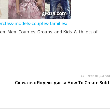
class-models-couples-families/
n, Men, Couples, Groups, and Kids. With lots of
СЛЕДУЮЩАЯ ЗА
Скачать с Яндекс диска How To Create Subti