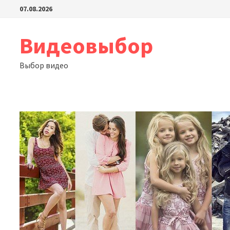
Перейти
07.08.2026
к
содержимому
Видеовыбор
Выбор видео