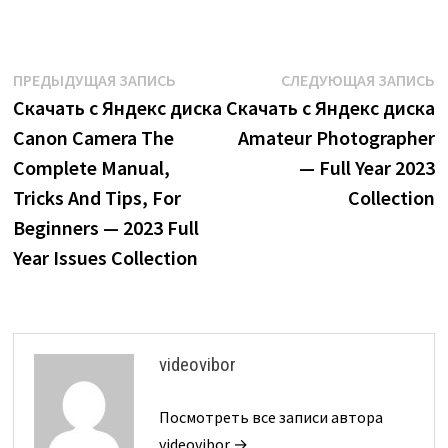
Навигация
Предыдущая
С
ПРЕДЫДУЩАЯ ЗАПИСЬ
СЛЕДУЮЩАЯ ЗАПИСЬ
запись:
з
Скачать с Яндекс диска
Скачать с Яндекс диска
по
Canon Camera The
Amateur Photographer
записям
Complete Manual,
— Full Year 2023
Tricks And Tips, For
Collection
Beginners — 2023 Full
Year Issues Collection
videovibor
Посмотреть все записи автора
videovibor →