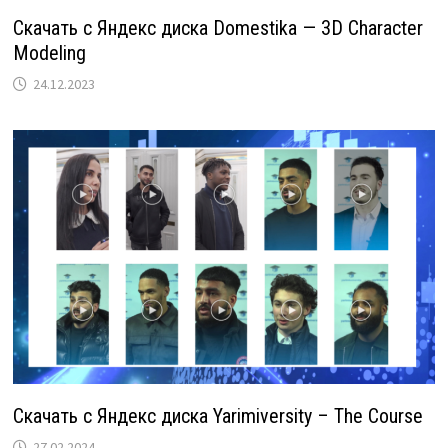
Скачать с Яндекс диска Domestika — 3D Character
Modeling
24.12.2023
Скачать с Яндекс диска Yarimiversity – The Course
27.02.2024