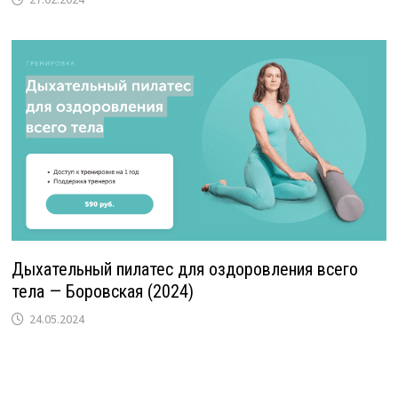
Дыхательный пилатес для оздоровления всего
тела — Боровская (2024)
24.05.2024