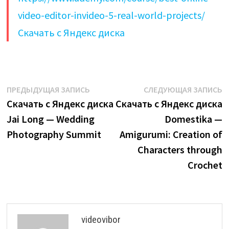
video-editor-invideo-5-real-world-projects/
Скачать с Яндекс диска
Навигация
Предыдущая
С
ПРЕДЫДУЩАЯ ЗАПИСЬ
СЛЕДУЮЩАЯ ЗАПИСЬ
запись:
з
Скачать с Яндекс диска
Скачать с Яндекс диска
по
Jai Long — Wedding
Domestika —
записям
Photography Summit
Amigurumi: Creation of
Characters through
Crochet
videovibor