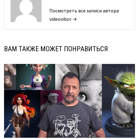
Посмотреть все записи автора
videovibor →
ВАМ ТАКЖЕ МОЖЕТ ПОНРАВИТЬСЯ