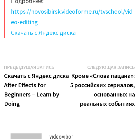
Подробнее:
https://novosibirsk.videoforme.ru/tvschool/vid
eo-editing
Скачать с Яндекс диска
Навигация
Предыдущая
С
ПРЕДЫДУЩАЯ ЗАПИСЬ
СЛЕДУЮЩАЯ ЗАПИСЬ
запись:
з
Скачать с Яндекс диска
Кроме «Слова пацана»:
по
After Effects for
5 российских сериалов,
записям
Beginners – Learn by
основанных на
Doing
реальных событиях
videovibor