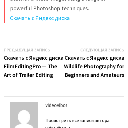
powerful Photoshop techniques.​
Скачать с Яндекс диска
Навигация
Предыдущая
С
ПРЕДЫДУЩАЯ ЗАПИСЬ
СЛЕДУЮЩАЯ ЗАПИСЬ
запись:
з
Скачать с Яндекс диска
Скачать с Яндекс диска
по
FilmEditingPro — The
Wildlife Photography for
записям
Art of Trailer Editing
Beginners and Amateurs
videovibor
Посмотреть все записи автора