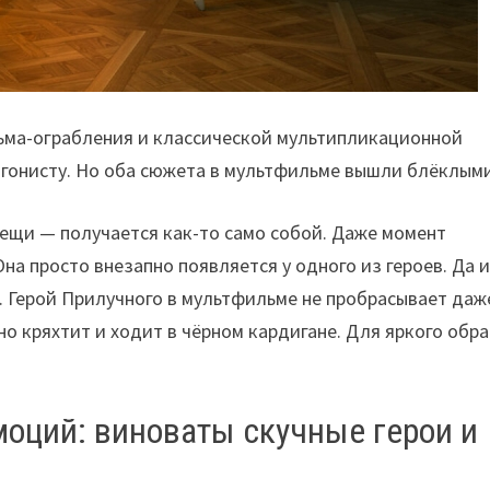
ьма-ограбления и классической мультипликационной
агонисту. Но оба сюжета в мультфильме вышли блёклыми
ещи — получается как-то само собой. Даже момент
а просто внезапно появляется у одного из героев. Да 
 Герой Прилучного в мультфильме не пробрасывает даж
о кряхтит и ходит в чёрном кардигане. Для яркого обр
оций: виноваты скучные герои и