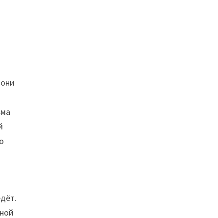
 они
ьма
й
о
едёт.
тной