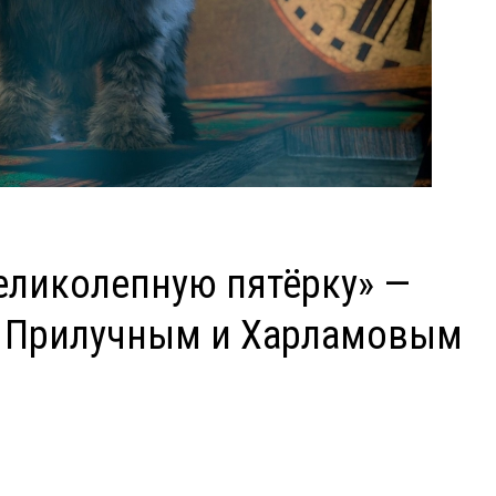
еликолепную пятёрку» —
с Прилучным и Харламовым