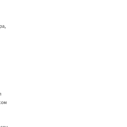
ра,
л
ком
мсон