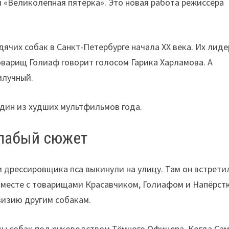
 «Великолепная пятёрка». Это новая работа режиссёра
ячих собак в Санкт-Петербурге начала XX века. Их лиде
оварищ Голиаф говорит голосом Гарика Харламова. А
илучный.
дин из худших мультфильмов года.
слабый сюжет
и дрессировщика пса выкинули на улицу. Там он встрети
 вместе с товарищами Красавчиком, Голиафом и Напёрст
визию другим собакам.
цы собак под руководством Тёмного Офицера. Когда Са