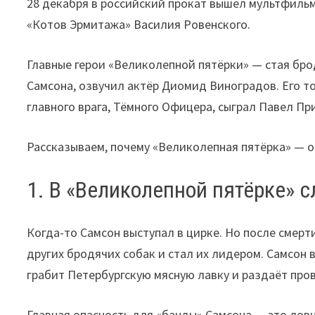
28 декабря в российский прокат вышел мультфильм
«Котов Эрмитажа» Василия Ровенского.
Главные герои «Великолепной пятёрки» — стая брод
Самсона, озвучил актёр Диомид Виноградов. Его т
главного врага, Тёмного Офицера, сыграл Павел Пр
Рассказываем, почему «Великолепная пятёрка» — о
1. В «Великолепной пятёрке» 
Когда-то Самсон выступал в цирке. Но после смерт
других бродячих собак и стал их лидером. Самсон
грабит Петербургскую мясную лавку и раздаёт про
Главная опасность для «банды» Самсона — это лов