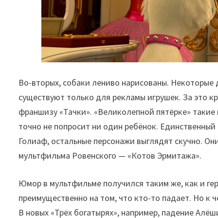
Во-вторых, собаки лениво нарисованы. Некоторые 
существуют только для рекламы игрушек. За это к
франшизу «Тачки». «Великолепной пятёрке» такие 
точно не попросит ни один ребёнок. Единственны
Голиаф, остальные персонажи выглядят скучно. Он
мультфильма Ровенского — «Котов Эрмитажа».
Юмор в мультфильме получился таким же, как и ге
преимущественно на том, что кто-то падает. Но к 
В новых «Трёх богатырях», например, падение Алё