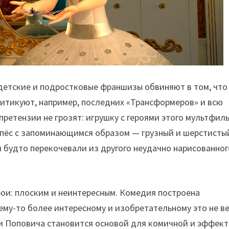
детские и подростковые франшизы обвиняют в том, что
ритикуют, например, последних «Трансформеров» и всю
претензии не грозят: игрушку с героями этого мультфил
й пёс с запоминающимся образом — грузный и шерстисты
и будто перекочевали из другого неудачно нарисованног
рои: плоским и неинтересным. Комедия построена
чему-то более интересному и изобретательному это не в
ши Поповича становится основой для комичной и эффек