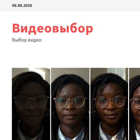
Перейти
08.08.2026
к
содержимому
Видеовыбор
Выбор видео