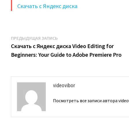
Скачать с Яндекс диска
Навигация
Предыдущая
ПРЕДЫДУЩАЯ ЗАПИСЬ
запись:
Скачать с Яндекс диска Video Editing for
по
Beginners: Your Guide to Adobe Premiere Pro
записям
videovibor
Посмотреть все записи автора video