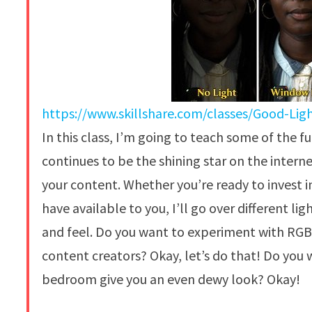
https://www.skillshare.com/classes/Good-Li
In this class, I’m going to teach some of the f
continues to be the shining star on the internet
your content. Whether you’re ready to invest 
have available to you, I’ll go over different l
and feel. Do you want to experiment with RGBW
content creators? Okay, let’s do that! Do you
bedroom give you an even dewy look? Okay!