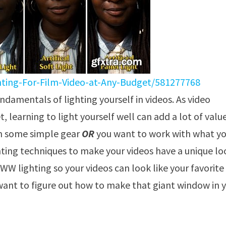
ghting-For-Film-Video-at-Any-Budget/581277768
undamentals of lighting yourself in videos. As video
, learning to light yourself well can add a lot of valu
in some simple gear
OR
you want to work with what y
ighting techniques to make your videos have a unique l
W lighting so your videos can look like your favorite
 want to figure out how to make that giant window in 