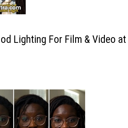
d Lighting For Film & Video at