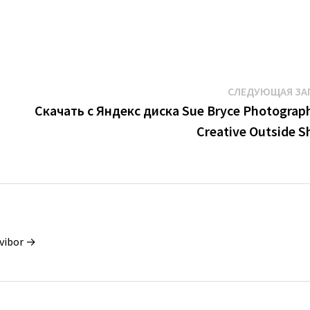
СЛЕДУЮЩАЯ ЗА
Скачать с Яндекс диска Sue Bryce Photograp
Creative Outside S
vibor →