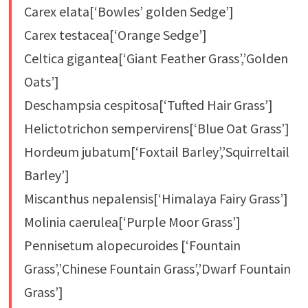
Carex elata[‘Bowles’ golden Sedge’]
Carex testacea[‘Orange Sedge’]
Celtica gigantea[‘Giant Feather Grass’,’Golden
Oats’]
Deschampsia cespitosa[‘Tufted Hair Grass’]
Helictotrichon sempervirens[‘Blue Oat Grass’]
Hordeum jubatum[‘Foxtail Barley’,’Squirreltail
Barley’]
Miscanthus nepalensis[‘Himalaya Fairy Grass’]
Molinia caerulea[‘Purple Moor Grass’]
Pennisetum alopecuroides [‘Fountain
Grass’,’Chinese Fountain Grass’,’Dwarf Fountain
Grass’]