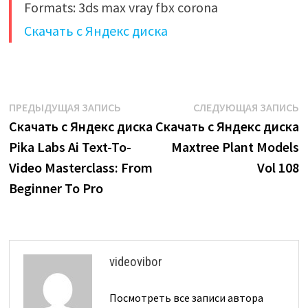
Formats: 3ds max vray fbx corona
Скачать с Яндекс диска
Навигация
Предыдущая
С
ПРЕДЫДУЩАЯ ЗАПИСЬ
СЛЕДУЮЩАЯ ЗАПИСЬ
запись:
з
Скачать с Яндекс диска
Скачать с Яндекс диска
по
Pika Labs Ai Text-To-
Maxtree Plant Models
записям
Video Masterclass: From
Vol 108
Beginner To Pro
videovibor
Посмотреть все записи автора