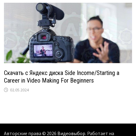
Скачать с Яндекс диска Side Income/Starting a
Career in Video Making For Beginners
02.05.2024
Авторские права © 2026
Видеовыбор
. Работает на