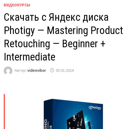
ВИДЕОКУРСЫ
Скачать с Яндекс диска
Photigy — Mastering Product
Retouching — Beginner +
Intermediate
Автор:
videovibor
05.01.2024