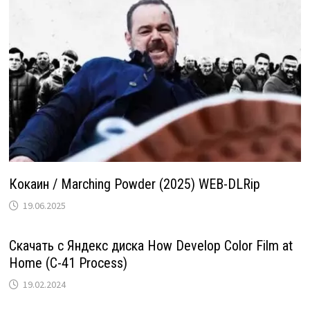
Кокаин / Marching Powder (2025) WEB-DLRip
19.06.2025
Скачать с Яндекс диска How Develop Color Film at
Home (C-41 Process)
19.02.2024