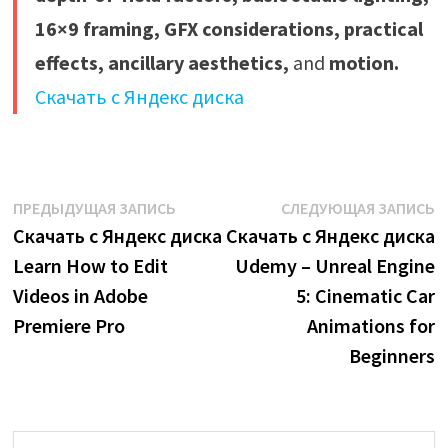
16×9 framing, GFX considerations, practical
effects, ancillary aesthetics,
and
motion.
Скачать с Яндекс диска
Навигация
Предыдущая
С
ПРЕДЫДУЩАЯ ЗАПИСЬ
СЛЕДУЮЩАЯ ЗАПИСЬ
запись:
з
Скачать с Яндекс диска
Скачать с Яндекс диска
по
Learn How to Edit
Udemy – Unreal Engine
записям
Videos in Adobe
5: Cinematic Car
Premiere Pro
Animations for
Beginners