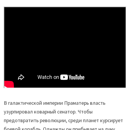
В галактической империи Праматерь власть
узурпировал коварный сенатор. Чтобы
предотвратить революции, среди планет курсирует
боевой корабль. Однажды он прибывает на луну