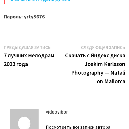
Пароль: yrty5676
Навигация
Предыдущая
С
ПРЕДЫДУЩАЯ ЗАПИСЬ
СЛЕДУЮЩАЯ ЗАПИСЬ
запись:
з
7 лучших мелодрам
Скачать с Яндекс диска
по
2023 года
Joakim Karlsson
записям
Photography — Natali
on Mallorca
videovibor
Посмотреть все записи автора