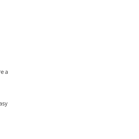
e a
asy