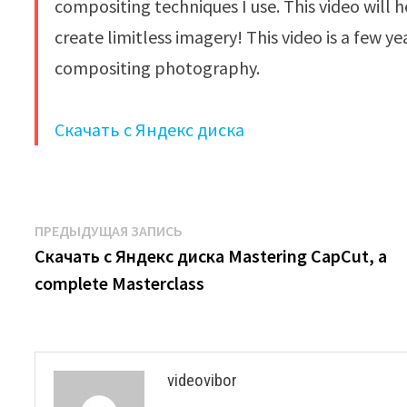
compositing techniques I use. This video will
create limitless imagery! This video is a few y
compositing photography.
Скачать с Яндекс диска
Навигация
Предыдущая
ПРЕДЫДУЩАЯ ЗАПИСЬ
запись:
Скачать с Яндекс диска Mastering CapCut, a
по
complete Masterclass
записям
videovibor