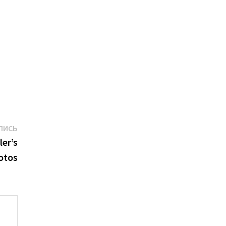
Следующая
ПИСЬ
запись:
er’s
otos