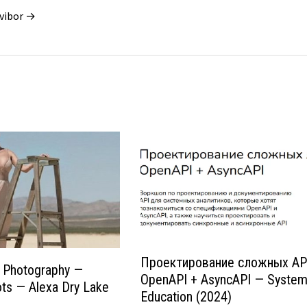
vibor →
Проектирование сложных AP
s Photography —
OpenAPI + AsyncAPI — Syste
ts — Alexa Dry Lake
Education (2024)