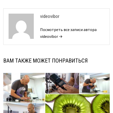
videovibor
Посмотреть все записи автора
videovibor →
ВАМ ТАКЖЕ МОЖЕТ ПОНРАВИТЬСЯ