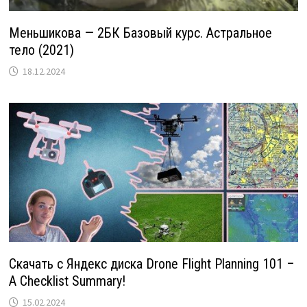
Меньшикова — 2БК Базовый курс. Астральное
тело (2021)
18.12.2024
Скачать с Яндекс диска Drone Flight Planning 101 –
A Checklist Summary!
15.02.2024