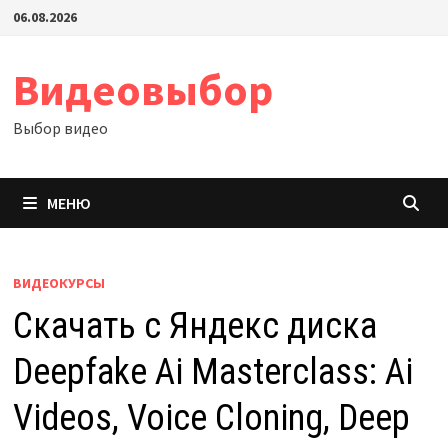
Перейти
06.08.2026
к
содержимому
Видеовыбор
Выбор видео
МЕНЮ
ВИДЕОКУРСЫ
Скачать с Яндекс диска
Deepfake Ai Masterclass: Ai
Videos, Voice Cloning, Deep