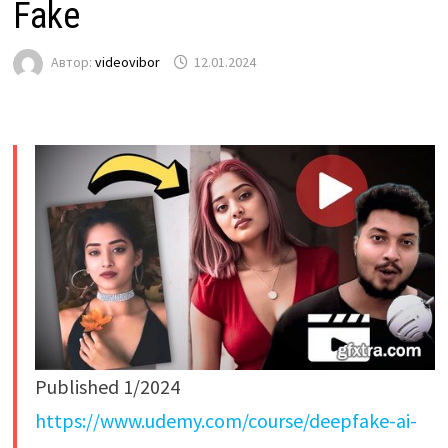
Fake
Автор:
videovibor
12.01.2024
Published 1/2024
https://www.udemy.com/course/deepfake-ai-