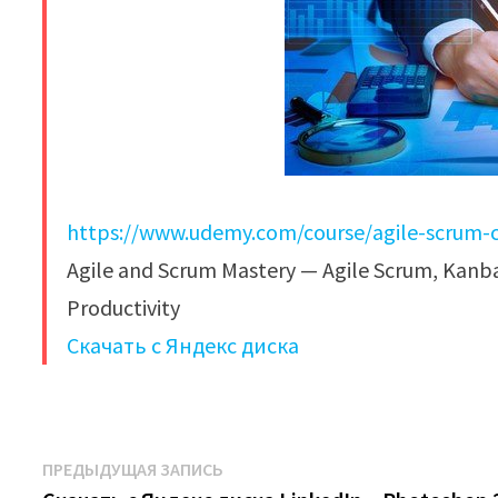
https://www.udemy.com/course/agile-scrum-
Agile and Scrum Mastery — Agile Scrum, Kanba
Productivity​
Скачать с Яндекс диска
Навигация
Предыдущая
ПРЕДЫДУЩАЯ ЗАПИСЬ
запись: