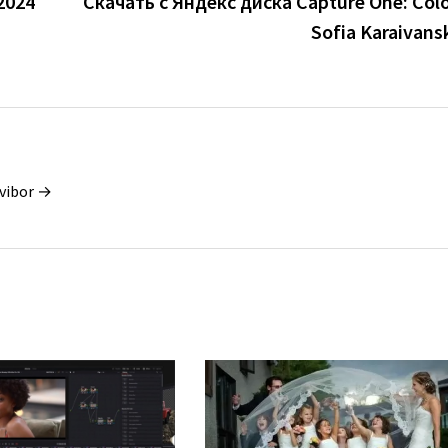
2024
Скачать с Яндекс диска Capture One: Colo
Sofia Karaivans
vibor →