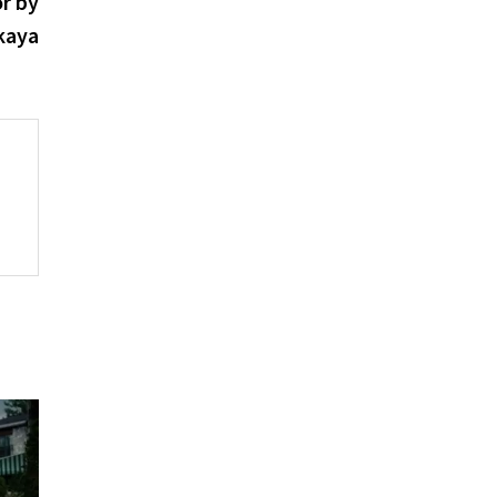
r by
kaya