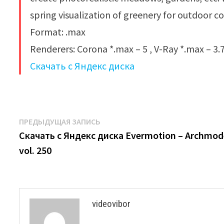
spring visualization of greenery for outdoor c
Format: .max
Renderers: Corona *.max – 5 , V-Ray *.max – 3.7
Скачать с Яндекс диска
Навигация
Предыдущая
ПРЕДЫДУЩАЯ ЗАПИСЬ
запись:
Скачать с Яндекс диска Evermotion – Archmod
по
vol. 250
записям
videovibor