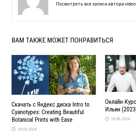
Посмотреть все записи автора video
ВАМ ТАКЖЕ МОЖЕТ ПОНРАВИТЬСЯ
Онлайн-Курс
Скачать с Яндекс диска Intro to
Ильин (2023
Cyanotypes: Creating Beautiful
18.05.2024
Botanical Prints with Ease
29.03.2024