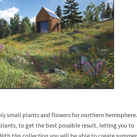
oly small plants and flowers for northern hemisphere
 plants, to get the best possible result, letting you to
ith this collection you will be able to create summer