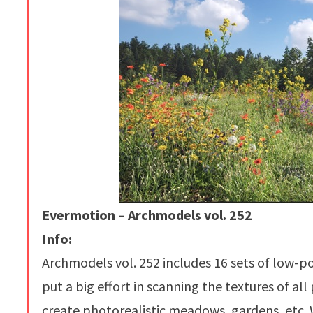
Evermotion – Archmodels vol. 252
Info:
Archmodels vol. 252 includes 16 sets of low-p
put a big effort in scanning the textures of all
create photorealistic meadows, gardens, etc. W