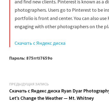
and find new clients. Pinterest is known as a 
photographers. Users go to Pinterest to be in
portfolio is front and center. You can also use
engaging with other photographers on the pl
Скачать с Яндекс диска
Пароль: 875rrti7659o
Навигация
Предыдущая
ПРЕДЫДУЩАЯ ЗАПИСЬ
запись:
Скачать с Яндекс диска Ryan Dyar Photograph
по
Let’s Change the Weather — Mt. Whitney
записям