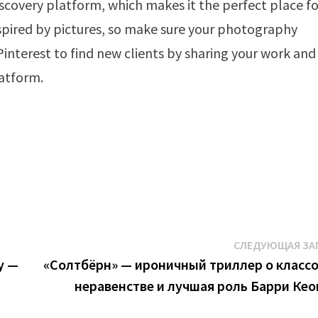
discovery platform, which makes it the perfect place f
spired by pictures, so make sure your photography
 Pinterest to find new clients by sharing your work and
atform.
СЛЕДУЮЩАЯ ЗА
y —
«Солтбёрн» — ироничный триллер о класс
неравенстве и лучшая роль Барри Кео