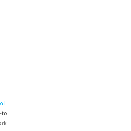
ol
-to
ork