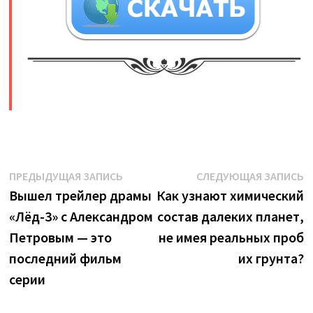
​
Навигация
Предыдущая
С
ПРЕДЫДУЩАЯ ЗАПИСЬ
СЛЕДУЮЩАЯ ЗАПИСЬ
запись:
з
Вышел трейлер драмы
Как узнают химический
по
«Лёд-3» с Александром
состав далеких планет,
записям
Петровым — это
не имея реальных проб
последний фильм
их грунта?
серии