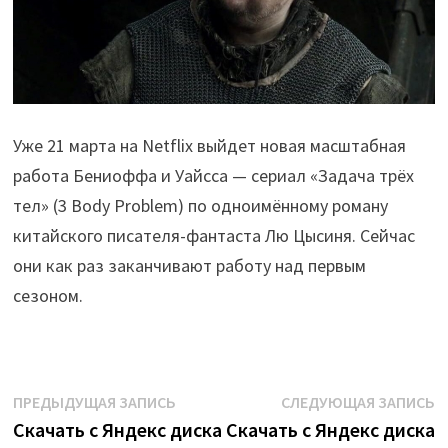
Уже 21 марта на Netflix выйдет новая масштабная
работа Бениоффа и Уайсса — сериал «Задача трёх
тел» (3 Body Problem) по одноимённому роману
китайского писателя-фантаста Лю Цысиня. Сейчас
они как раз заканчивают работу над первым
сезоном.
Навигация
Предыдущая
С
ПРЕДЫДУЩАЯ ЗАПИСЬ
СЛЕДУЮЩАЯ ЗАПИСЬ
запись:
з
Скачать с Яндекс диска
Скачать с Яндекс диска
по