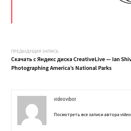
​
Навигация
Предыдущая
ПРЕДЫДУЩАЯ ЗАПИСЬ
запись:
Скачать с Яндекс диска CreativeLive — Ian Shi
по
Photographing America’s National Parks
записям
videovibor
Посмотреть все записи автора video