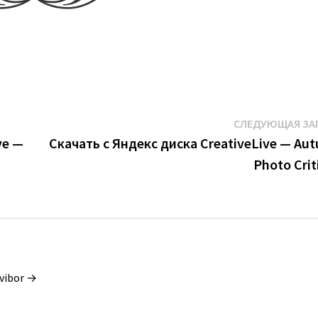
СЛЕДУЮЩАЯ ЗА
ve —
Скачать с Яндекс диска CreativeLive — Au
Photo Crit
vibor →