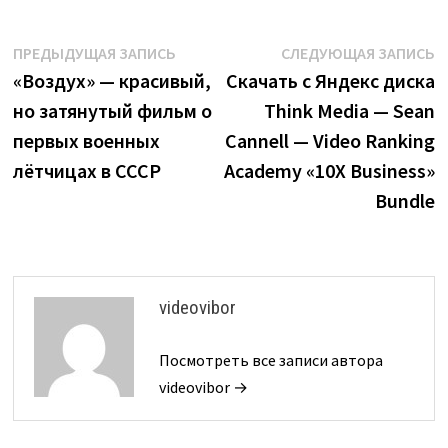
Навигация
Предыдущая
С
ПРЕДЫДУЩАЯ ЗАПИСЬ
СЛЕДУЮЩАЯ ЗАПИСЬ
запись:
з
«Воздух» — красивый,
Скачать с Яндекс диска
по
но затянутый фильм о
Think Media — Sean
записям
первых военных
Cannell — Video Ranking
лётчицах в СССР
Academy «10X Business»
Bundle
videovibor
Посмотреть все записи автора
videovibor →