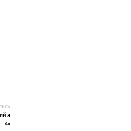
Следующая
ПИСЬ
запись:
ий я
— 4»