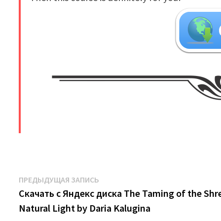
​
Навигация
Предыдущая
ПРЕДЫДУЩАЯ ЗАПИСЬ
запись:
Скачать с Яндекс диска The Taming of the Shr
по
Natural Light by Daria Kalugina
записям