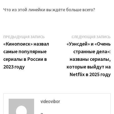
Что из этой линейки вы ждёте больше всего?
Навигация
Предыдущая
С
ПРЕДЫДУЩАЯ ЗАПИСЬ
СЛЕДУЮЩАЯ ЗАПИСЬ
запись:
з
«Кинопоиск» назвал
«Уэнсдей» и «Очень
по
самые популярные
странные дела»:
записям
сериалы в России в
названы сериалы,
2023 году
которые выйдут на
Netflix в 2025 году
videovibor