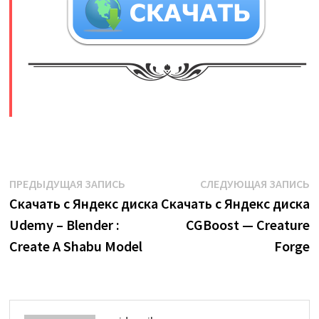
​
Навигация
Предыдущая
С
ПРЕДЫДУЩАЯ ЗАПИСЬ
СЛЕДУЮЩАЯ ЗАПИСЬ
запись:
з
Скачать с Яндекс диска
Скачать с Яндекс диска
по
Udemy – Blender :
CGBoost — Creature
записям
Create A Shabu Model
Forge