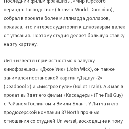
Последний фильм франшизы, «Мир Юрского
периода: Господство» (Jurassic World: Dominion),
собрал в прокате более миллиарда долларов,
показав, что интерес аудитории к динозаврам далёк
от угасания. Поэтому студия делает большую ставку
на эту картину.
Литч известен причастностью к запуску
кинофраншизы «Джон Уик» (John Wick), он также
занимался постановкой картин «Дэдпул-2»
(Deadpool 2) и «Быстрее пули» (Bullet Train). А 3 мая в
прокат выйдет его фильм «Каскадёры» (The Fall Guy)
с Райаном Гослингом и Эмили Блант. У Литча и его
продюсерской компании 87North прочные
отношения со студией Universal, восходящие к тому