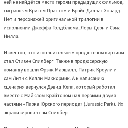
ней не найдётся места героям предыдущих фильмов,
сыгранным Крисом Праттом и Брайс Даллас Ховард.
Нет и персонажей оригинальной трилогии в
исполнении Джеффа Голдблюма, Лоры Дерн и Сэма
Нилла.
Известно, что исполнительным продюсером картины
стал Стивен Спилберг. Также в продюсерскую
команду вошли Фрэнк Маршалл, Патрик Кроули и
сам Литч с Келли Маккормик. А к написанию
сценария вернулся Дэвид Кепп, который работал
вместе с Майклом Крайтоном над первыми двумя
частями «Парка Юрского периода» (Jurassic Park). Их
экранизировал сам Спилберг.