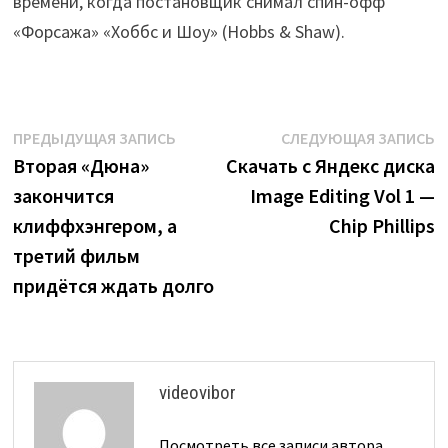
времени, когда постановщик снимал спин-офф
«Форсажа» «Хоббс и Шоу» (Hobbs & Shaw).
Навигация
Предыдущая
С
ПРЕДЫДУЩАЯ ЗАПИСЬ
СЛЕДУЮЩАЯ ЗАПИСЬ
запись:
з
Вторая «Дюна»
Скачать с Яндекс диска
по
закончится
Image Editing Vol 1 —
записям
клиффхэнгером, а
Chip Phillips
третий фильм
придётся ждать долго
videovibor
Посмотреть все записи автора