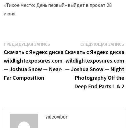
«Тихое место: День первый» выйдет в прокат 28
июня.
Навигация
Предыдущая
С
ПРЕДЫДУЩАЯ ЗАПИСЬ
СЛЕДУЮЩАЯ ЗАПИСЬ
запись:
з
Скачать с Яндекс диска
Скачать с Яндекс диска
по
wildlightexposures.com
wildlightexposures.com
записям
— Joshua Snow — Near-
— Joshua Snow — Night
Far Composition
Photography Off the
Deep End Parts 1 & 2
videovibor