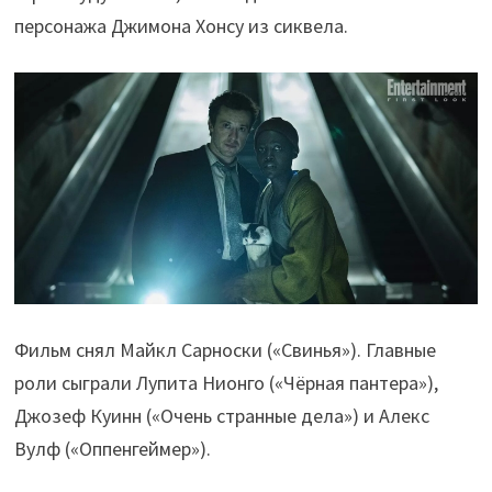
персонажа Джимона Хонсу из сиквела.
Фильм снял Майкл Сарноски («Свинья»). Главные
роли сыграли Лупита Нионго («Чёрная пантера»),
Джозеф Куинн («Очень странные дела») и Алекс
Вулф («Оппенгеймер»).