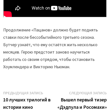
Продолжение «Пацанов» должно будет поднять
ставки после бессобытийного третьего сезона.
Бутчер узнаёт, что ему остаётся жить несколько
месяцев. Герою предстоит заново научиться
работать со своим отрядом, чтобы остановить
Хоумлендера и Викторию Ньюман.
Навигация
Предыдущая
С
ПРЕДЫДУЩАЯ ЗАПИСЬ
СЛЕДУЮЩАЯ ЗАПИСЬ
запись:
з
10 лучших трилогий в
Вышел первый тизер
по
истории кино
«Дэдпула и Росомахи»