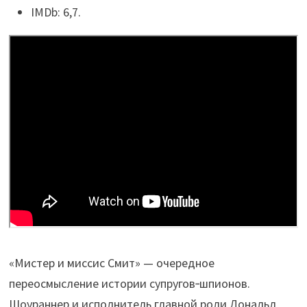
IMDb: 6,7.
«Мистер и миссис Смит» — очередное
переосмысление истории супругов‑шпионов.
Шоураннер и исполнитель главной роли Дональд