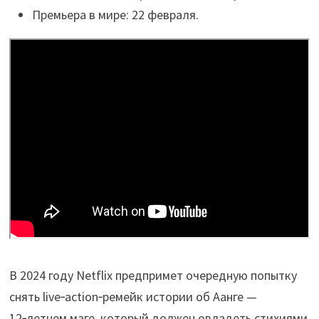
Премьера в мире: 22 февраля.
В 2024 году Netflix предпримет очередную попытку
снять live‑action‑ремейк истории об Аанге —
12‑летнем маге, который должен овладеть стихиями