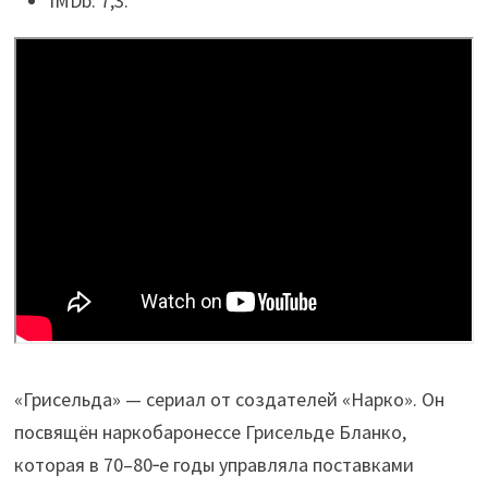
IMDb: 7,3.
«Грисельда» — сериал от создателей «Нарко». Он
посвящён наркобаронессе Грисельде Бланко,
которая в 70–80‑е годы управляла поставками