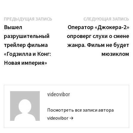
Навигация
Предыдущая
С
ПРЕДЫДУЩАЯ ЗАПИСЬ
СЛЕДУЮЩАЯ ЗАПИСЬ
запись:
з
Вышел
Оператор «Джокера-2»
по
разрушительный
опроверг слухи о смене
записям
трейлер фильма
жанра. Фильм не будет
«Годзилла и Конг:
мюзиклом
Новая империя»
videovibor
Посмотреть все записи автора
videovibor →