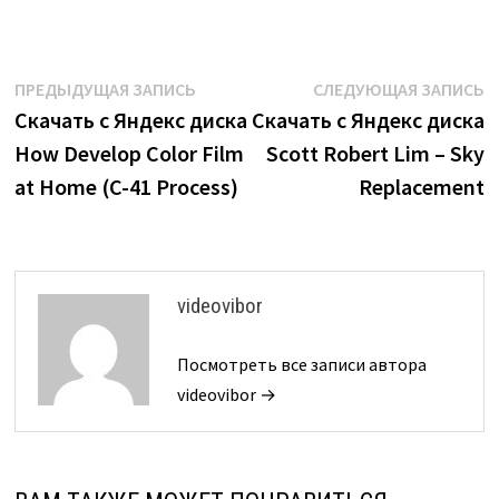
Навигация
Предыдущая
С
ПРЕДЫДУЩАЯ ЗАПИСЬ
СЛЕДУЮЩАЯ ЗАПИСЬ
запись:
з
Скачать с Яндекс диска
Скачать с Яндекс диска
по
How Develop Color Film
Scott Robert Lim – Sky
записям
at Home (C-41 Process)
Replacement
videovibor
Посмотреть все записи автора
videovibor →