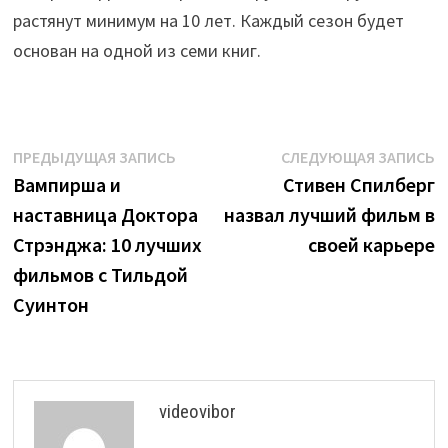
растянут минимум на 10 лет. Каждый сезон будет
основан на одной из семи книг.
Навигация
Предыдущая
С
ПРЕДЫДУЩАЯ ЗАПИСЬ
СЛЕДУЮЩАЯ ЗАПИСЬ
запись:
з
Вампирша и
Стивен Спилберг
по
наставница Доктора
назвал лучший фильм в
записям
Стрэнджа: 10 лучших
своей карьере
фильмов с Тильдой
Суинтон
videovibor