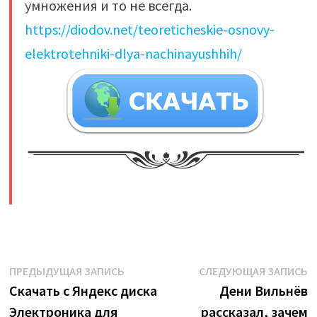
умножения и то не всегда.
https://diodov.net/teoreticheskie-osnovy-
elektrotehniki-dlya-nachinayushhih/
​
Навигация
Предыдущая
С
ПРЕДЫДУЩАЯ ЗАПИСЬ
СЛЕДУЮЩАЯ ЗАПИСЬ
запись:
з
Скачать с Яндекс диска
Дени Вильнёв
по
Электроника для
рассказал, зачем