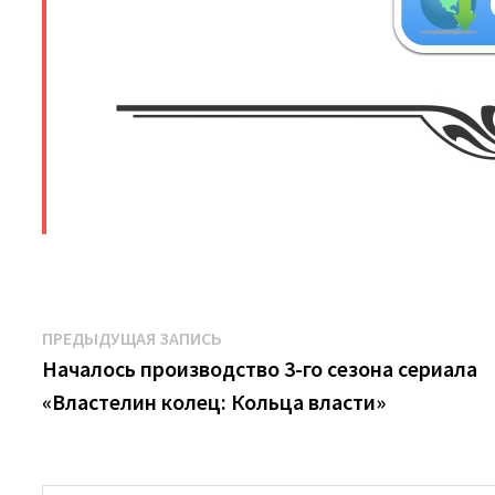
​
Навигация
Предыдущая
ПРЕДЫДУЩАЯ ЗАПИСЬ
запись:
Началось производство 3-го сезона сериала
по
«Властелин колец: Кольца власти»
записям