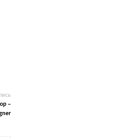
Следующая
ПИСЬ
запись:
op –
gner