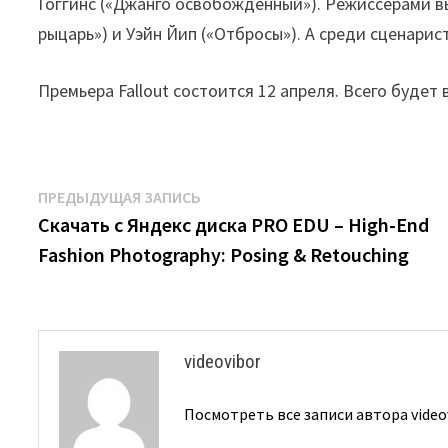
Гоггинс («Джанго освобожденный»). Режиссёрами 
рыцарь») и Уэйн Йип («Отбросы»). А среди сценарис
Премьера Fallout состоится 12 апреля. Всего будет
Навигация
Предыдущая
ПРЕДЫДУЩАЯ ЗАПИСЬ
запись:
Скачать с Яндекс диска PRO EDU – High-End
по
Fashion Photography: Posing & Retouching
записям
videovibor
Посмотреть все записи автора video