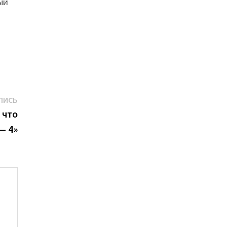
ый
Следующая
ПИСЬ
запись:
 что
— 4»