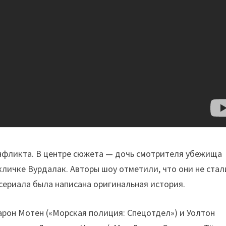
нфликта. В центре сюжета — дочь смотрителя убежища
кличке Вурдалак. Авторы шоу отметили, что они не стал
сериала была написана оригинальная история.
арон Мотен («Морская полиция: Спецотдел») и Уолтон