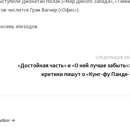
выступили Джонатан Нолан («Мир Дикого Запада», «Тёмн
тов числится Грэм Вагнер («Офис»).
 восемь эпизодов.
СЛЕДУЮЩАЯ ЗА
«Достойная часть» и «О ней лучше забыть»:
критики пишут о «Кунг-фу Панде 
vibor →