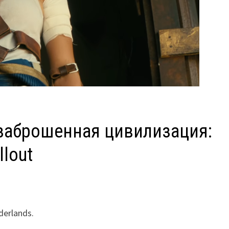
заброшенная цивилизация:
lout
derlands.