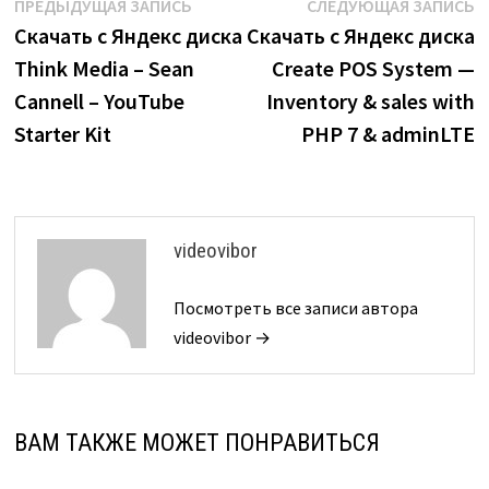
Навигация
Предыдущая
С
ПРЕДЫДУЩАЯ ЗАПИСЬ
СЛЕДУЮЩАЯ ЗАПИСЬ
запись:
з
Скачать с Яндекс диска
Скачать с Яндекс диска
по
Think Media – Sean
Create POS System —
записям
Cannell – YouTube
Inventory & sales with
Starter Kit
PHP 7 & adminLTE
videovibor
Посмотреть все записи автора
videovibor →
ВАМ ТАКЖЕ МОЖЕТ ПОНРАВИТЬСЯ