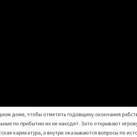
дном доме, чтобы отметить годовщину окончания рабст
льные по прибытии их не находят. Зато открывают игро
тская карикатура, а внутри оказываются вопросы по ист