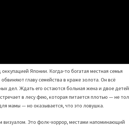
оккупацией Японии. Когда‑то богатая местная семья
 обвиняют главу семейства в краже золота. Он всё
ных дел. Ждать его остаются больная жена и двое детей
стречает в лесу фею, которая питается плотью — не то
для мамы — но оказывается, что это ловушка.
м визуалом. Это фолк‑хоррор, местами напоминающий