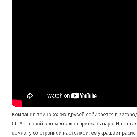
Компания темнокожих друзей собирается в загоро
США. Первой в дом должна приехать пара. Но оста
комнату со странной настолкой: её украшает расис