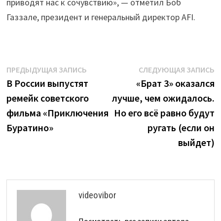
приводят нас к сочувствию», — отметил Боб
Газзале, президент и генеральный директор AFI.
Навигация
Предыдущая
С
ПРЕДЫДУЩАЯ ЗАПИСЬ
СЛЕДУЮЩАЯ ЗАПИСЬ
запись:
з
В России выпустят
«Брат 3» оказался
по
ремейк советского
лучше, чем ожидалось.
записям
фильма «Приключения
Но его всё равно будут
Буратино»
ругать (если он
выйдет)
videovibor
Посмотреть все записи автора