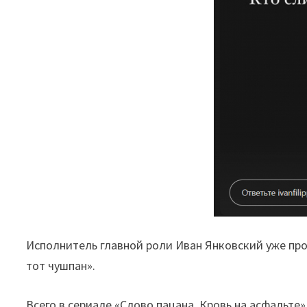
Исполнитель главной роли Иван Янковский уже про
тот чушпан».
Всего в сериале «Слово пацана. Кровь на асфальте