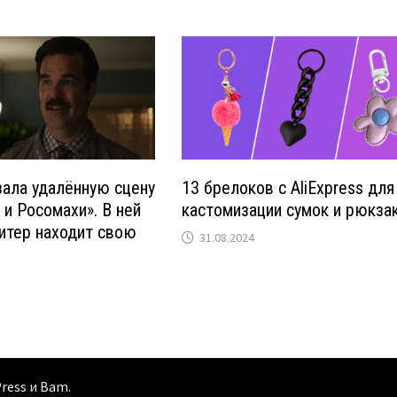
зала удалённую сцену
13 брелоков с AliExpress для
 и Росомахи». В ней
кастомизации сумок и рюкза
итер находит свою
31.08.2024
ress
и
Bam
.