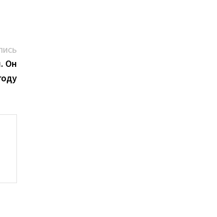
Следующая
ПИСЬ
запись:
. Он
году