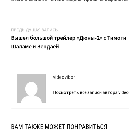
Навигация
Предыдущая
ПРЕДЫДУЩАЯ ЗАПИСЬ
запись:
Вышел большой трейлер «Дюны-2» с Тимоти
по
Шаламе и Зендаей
записям
videovibor
Посмотреть все записи автора video
ВАМ ТАКЖЕ МОЖЕТ ПОНРАВИТЬСЯ