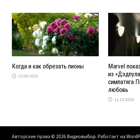
Когда и как обрезать пионы
Marvel пока
из «Дэдпула
13.09.2024
симпатяга П
любовь
11.10.2024
Авторские права © 2026
Видеовыбор
. Работает на
WordP